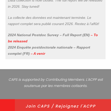
Data collection is now closed. The full report will be released
in 2026. Stay tuned!
La collecte des données est maintenant terminée. Le
rapport complet sera publié courant 2026. Restez à l’affût!
2024 National Postdoc Survey – Full Report (EN)
– To
be released
2024 Enquête postdoctorale nationale – Rapport
complet (FR)
– A venir
CAPS is supported by Contributing Members. L'ACPP est
soutenue par les membres cotisants.
Privacy Policy
About
Join CAPS / Rejoignez l'ACPP